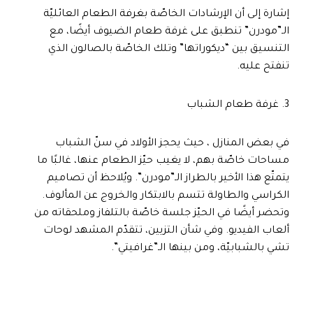
إشارة إلى أن الإرشادات الخاصّة بغرفة الطعام العائليّة
الـ”مودرن” تنطبق على غرفة طعام الضيوف أيضًا، مع
التنسيق بين “ديكوراتها” وتلك الخاصّة بالصالون الذي
تنفتح عليه.
3. غرفة طعام الشباب
في بعض المنازل ، حيث يحجز الأولاد في سنّ الشباب
مساحات خاصّة بهم، لا يغيب حيّز الطعام عنها، غالبًا ما
يتمتّع هذا الأخير بالطراز الـ”مودرن”. ويُلاحظ أن تصاميم
الكراسي والطاولة تتسم بالابتكار والخروج عن المألوف.
وتحضر أيضًا في الحيّز جلسة خاصّة بالتلفاز وملحقاته من
ألعاب الفيديو. وفي شأن التزيين، تتقدّم المشهد لوحات
تشي بالشبابيّة، ومن بينها الـ”غرافيتي”.