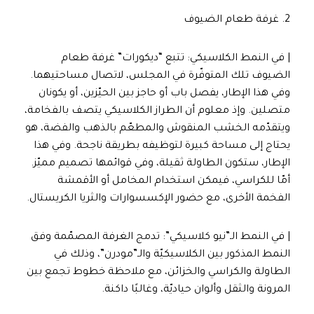
2. غرفة طعام الضيوف
| في النمط الكلاسيكي: تتبع “ديكورات” غرفة طعام
الضيوف تلك المتوفّرة في المجلس، لاتصال مساحتيهما.
وفي هذا الإطار، يفصل باب أو حاجز بين الحيّزين، أو يكونان
متصلين. وإذ معلوم أن الطراز الكلاسيكي يتصف بالفخامة،
ويتقدّمه الخشب المنقوش والمطعّم بالذهب والفضة، هو
يحتاج إلى مساحة كبيرة لتوظيفه بطريقة ناجحة. وفي هذا
الإطار، ستكون الطاولة ثقيلة، وفي قوائمها تصميم مميّز.
أمّا للكراسي، فيمكن استخدام المخامل أو الأقمشة
الفخمة الأخرى، مع حضور الإكسسوارات والثريا الكريستال.
| في النمط الـ”نيو كلاسيكي”: تدمج الغرفة المصمّمة وفق
النمط المذكور بين الكلاسيكيّة والـ”مودرن”، وذلك في
الطاولة والكراسي والخزائن، مع ملاحظة خطوط تجمع بين
المرونة والثقل وألوان حياديّة، وغالبًا داكنة.