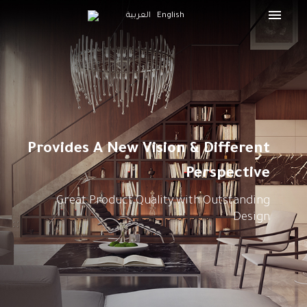
English
العربية
Provides A New
Vision & Different
Perspective
Great Product Quality with Outstanding
Design