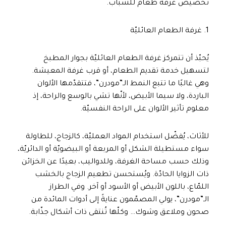
تخصيص غرفة طعام للشباب.
1. غرفة الطعام العائليّة
يُحبّذ أن تتمركز غرفة الطعام العائليّة بجوار المطبخ
لتسهيل خدمة تقديم الطعام، أو قرب غرفة المعيشة.
وهي غالبًا ما تتبع النمط الـ”مودرن”، فتتقدّمها الألوان
الباردة، ولا سيما الأبيض، لأنّها تشي بالوسع والراحة، إذ
معلوم تأثير الألوان على الراحة النفسيّة.
للأثاث، يُفضّل استخدام المواد العمليّة، كالزجاج، للطاولة
سواء مستطيلة الشكل أو المربعة أو البيضويّة أو الدائريّة،
وذلك حسب مساحة الغرفة، وللدواليب، بعيدًا عن الخزائن
ذات الزوايا الحادّة. ويُستحسن تطعيم الزجاج بالخشب
اللمّاع، باللون الأبيض أو الأسود أو آخر. وفي الطراز
الـ”مودرن”، يولي المصمّمون عنايةً إلى أدوات المائدة من
صحون وملاعق وشوك… وكلّها تُنتقى ذات أشكال جذّابة.