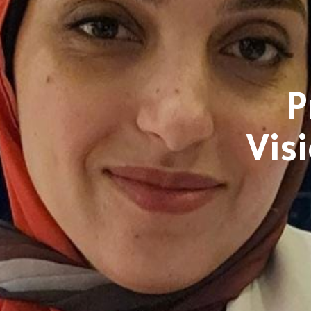
P
Vis