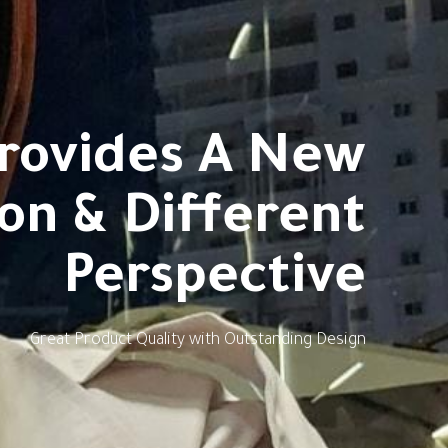
rovides A New
ion & Different
Perspective
Great Product Quality with Outstanding Design