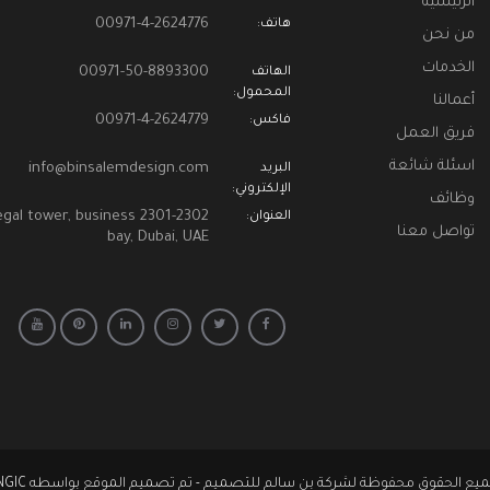
الرئيسية
00971-4-2624776
هاتف:
من نحن
الخدمات
00971-50-8893300
الهاتف
المحمول:
أعمالنا
00971-4-2624779
فاكس:
فريق العمل
اسئلة شائعة
info@binsalemdesign.com
البريد
الإلكتروني:
وظائف
1-2302 Regal tower, business
العنوان:
تواصل معنا
bay, Dubai, UAE
يع الحقوق محفوظة لشركة بن سالم للتصميم - تم تصميم الموقع بواسطه INGIC